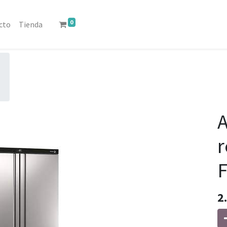
0
cto
Tienda
r
F
2