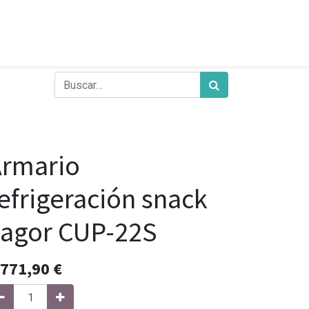
Armario
efrigeración snack
agor CUP-22S
.771,90
€