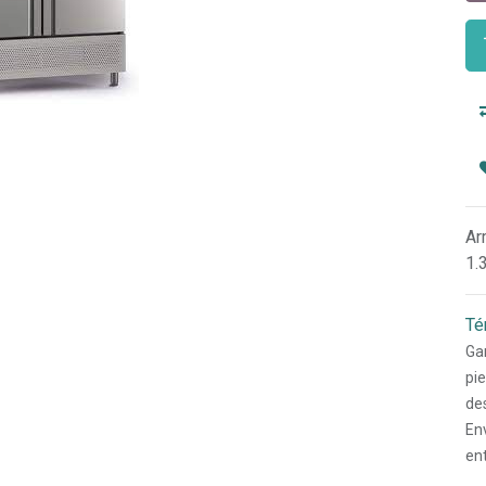
Ar
1.
Té
Gar
pi
des
Env
en