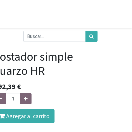
ostador simple
uarzo HR
92,39
€
Agregar al carrito