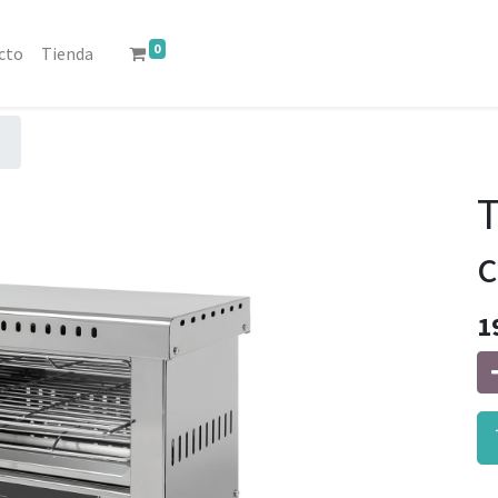
0
cto
Tienda
T
c
1