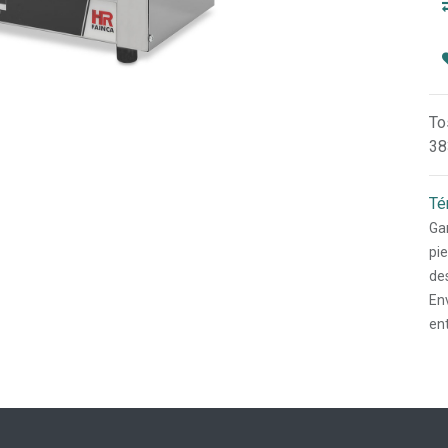
To
38
Té
Gar
pi
des
Env
en